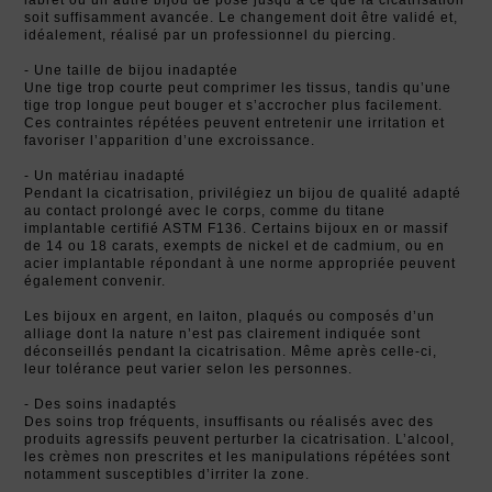
soit suffisamment avancée. Le changement doit être validé et,
idéalement, réalisé par un professionnel du piercing.
- Une taille de bijou inadaptée
Une tige trop courte peut comprimer les tissus, tandis qu’une
tige trop longue peut bouger et s’accrocher plus facilement.
Ces contraintes répétées peuvent entretenir une irritation et
favoriser l’apparition d’une excroissance.
- Un matériau inadapté
Pendant la cicatrisation, privilégiez un bijou de qualité adapté
au contact prolongé avec le corps, comme du titane
implantable certifié ASTM F136. Certains bijoux en or massif
de 14 ou 18 carats, exempts de nickel et de cadmium, ou en
acier implantable répondant à une norme appropriée peuvent
également convenir.
Les bijoux en argent, en laiton, plaqués ou composés d’un
alliage dont la nature n’est pas clairement indiquée sont
déconseillés pendant la cicatrisation. Même après celle-ci,
leur tolérance peut varier selon les personnes.
- Des soins inadaptés
Des soins trop fréquents, insuffisants ou réalisés avec des
produits agressifs peuvent perturber la cicatrisation. L’alcool,
les crèmes non prescrites et les manipulations répétées sont
notamment susceptibles d’irriter la zone.