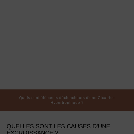
BLOG
Quels sont éléments déclencheurs d'une Cicatrice
Hypertrophique ?
QUELLES SONT LES CAUSES D’UNE
EXCROISSANCE ?