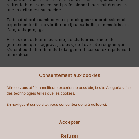
retirer le bijou sans conseil professionnel, particulièrement si
une infection est suspectée.
Faites d’abord examiner votre piercing par un professionnel
expérimenté afin de vérifier le bijou, sa taille, son matériau et
l’angle du perçage.
En cas de douleur importante, de chaleur marquée, de
gonflement qui s’aggrave, de pus, de fièvre, de rougeur qui
s’étend ou d’altération de l’état général, consultez rapidement
un médecin.
Consentement aux cookies
RETROUVEZ-NOUS
Afin de vous offrir la meilleure expérience possible, le site Allegoria utilise
SUR INSTAGRAM
des technologies telles que les cookies.
@oxy.strasbourg
En naviguant sur ce site, vous consentez donc à celles-ci.
Accepter
Refuser