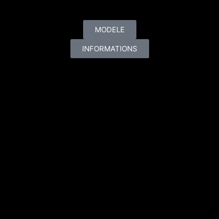
piercings des mineurs :​
MODELE
INFORMATIONS
ACCOMPAGNEMENT
Les mineurs de moins de 16 ans, doivent obligatoirement
être accompagnés de leur représentant légal afin de
pouvoir se faire percer.
En dessous de 16 ans, nous n'effectuons pas d'autres
prestations que les piercings aux lobes, même en la
présence du représentant légal.